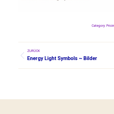
Category:
Prici
Album-
ZURÜCK
Navigation
Energy Light Symbols ~ Bilder
Vorheriges
Album: